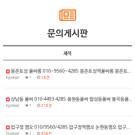
문의게시판
제목
몽촌토성 풀싸롱 010~9560~4285 몽촌토성역풀싸롱 몽촌토성동풀싸롱 몽촌토성하이퍼블릭 몽촌토성호스트빠 …
kyjakwjr
1
3초전
상남동 풀싸 010·4493·4285 용원동풀싸 합성동풀싸 봉곡동풀싸 용호동풀싸 시세문의
kyjakwjr
1
27초전
압구정 쩜오 010/9560/4285 압구정역쩜오 논현동쩜오 압구정동쩜오 신사동쩜오 초이스정보
kyjakwjr
1
43초전