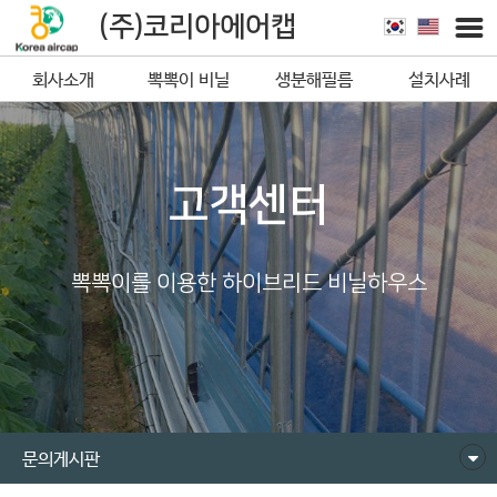
(주)코리아에어캡
회사소개
뽁뽁이 비닐
생분해필름
설치사례
뽁뽁이
고객센터
뽁뽁이를 이용한 하이브리드 비닐하우스
문의게시판