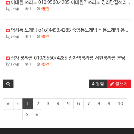
이태원 쓰리노 010.9560.4285 이태원역쓰리노 경리단길쓰리노 녹사평쓰리노 용산쓰리노 할인문의
kyjakwjr
1
4분전
명서동 노래방 o1o]4493.4285 중앙동노래방 석동노래방 용원동노래방 합성동노래방 추천
kyjakwjr
1
4분전
정자 룸싸롱 010/9560/4285 정자역룸싸롱 서현룸싸롱 분당룸싸롱 정자풀사롱 예약문의
kyjakwjr
1
4분전
정렬
글쓰기
1
2
3
4
5
6
7
8
9
10