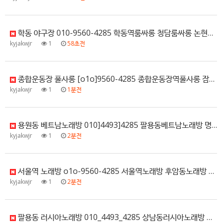
학동 야구장 010-9560-4285 학동역룸싸롱 청담룸싸롱 논현룸싸롱 학동풀사롱 위치안내
kyjakwjr
1
58초전
종합운동장 풀사롱 [o1o]9560-4285 종합운동장역풀사롱 잠실풀사롱 석촌호수풀사롱 올림픽공원풀사롱 추천
kyjakwjr
1
1분전
용원동 베트남노래방 010]4493]4285 팔용동베트남노래방 명서동베트남노래방 중앙동베트남노래방 석동베트남…
kyjakwjr
1
2분전
서울역 노래방 o1o-9560-4285 서울역노래방 후암동노래방 남대문시장노래방 회현동노래방 평일문의
kyjakwjr
1
2분전
팔용동 러시아노래방 010_4493_4285 상남동러시아노래방 봉곡동러시아노래방 용호동러시아노래방 명서동러시…