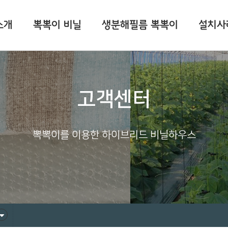
소개
뽁뽁이 비닐
생분해필름 뽁뽁이
설치사
고객센터
뽁뽁이를 이용한 하이브리드 비닐하우스