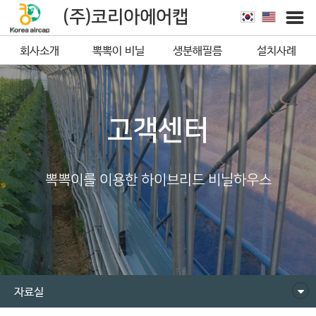
(주)코리아에어캡
회사소개
뽁뽁이 비닐
생분해필름
설치사례
뽁뽁이
고객센터
뽁뽁이를 이용한 하이브리드 비닐하우스
자료실