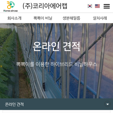
(주)코리아에어캡
회사소개
뽁뽁이 비닐
생분해필름
설치사례
뽁뽁이
온라인 견적
뽁뽁이를 이용한 하이브리드 비닐하우스
온라인 견적