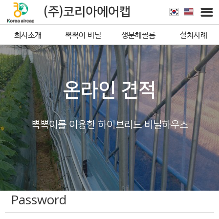
(주)코리아에어캡
회사소개
뽁뽁이 비닐
생분해필름
설치사례
뽁뽁이
온라인 견적
뽁뽁이를 이용한 하이브리드 비닐하우스
Password