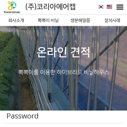
(주)코리아에어캡
회사소개
뽁뽁이 비닐
생분해필름
설치사례
뽁뽁이
온라인 견적
뽁뽁이를 이용한 하이브리드 비닐하우스
Password