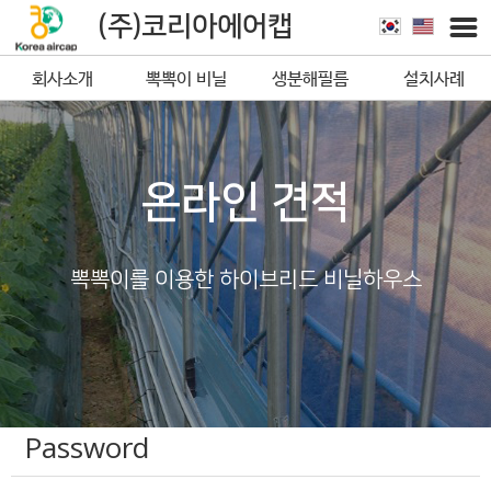
(주)코리아에어캡
회사소개
뽁뽁이 비닐
생분해필름
설치사례
뽁뽁이
온라인 견적
뽁뽁이를 이용한 하이브리드 비닐하우스
Password