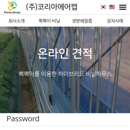
(주)코리아에어캡
회사소개
뽁뽁이 비닐
생분해필름
설치사례
뽁뽁이
온라인 견적
뽁뽁이를 이용한 하이브리드 비닐하우스
Password