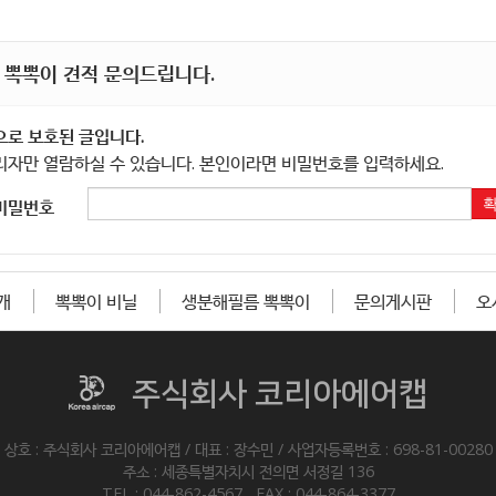
 뽁뽁이 견적 문의드립니다.
으로 보호된 글입니다.
리자만 열람하실 수 있습니다. 본인이라면 비밀번호를 입력하세요.
비밀번호
개
뽁뽁이 비닐
생분해필름 뽁뽁이
문의게시판
오
주식회사 코리아에어캡
상호 : 주식회사 코리아에어캡 / 대표 : 장수민 / 사업자등록번호 : 698-81-00280
주소 : 세종특별자치시 전의면 서정길 136
TEL : 044-862-4567 FAX : 044-864-3377