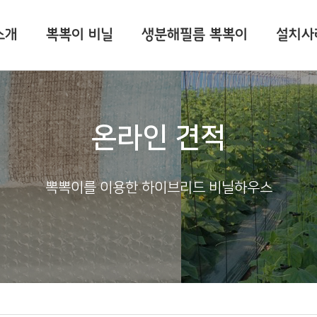
소개
뽁뽁이 비닐
생분해필름 뽁뽁이
설치사
온라인 견적
뽁뽁이를 이용한 하이브리드 비닐하우스