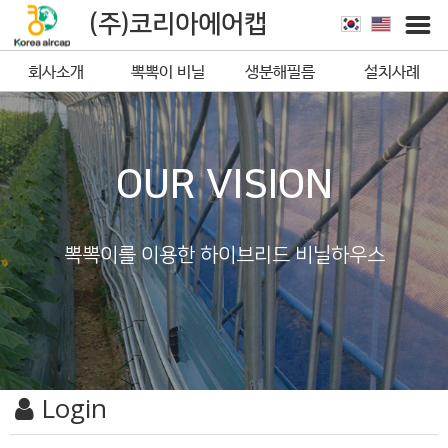
(주)코리아에어캡
회사소개
뽁뽁이 비닐
생분해필름
설치사례
뽁뽁이
OUR VISION
뽁뽁이를 이용한 하이브리드 비닐하우스
Login