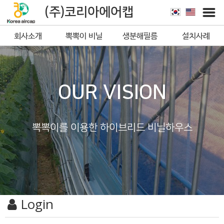
(주)코리아에어캡
회사소개
뽁뽁이 비닐
생분해필름
설치사례
뽁뽁이
OUR VISION
뽁뽁이를 이용한 하이브리드 비닐하우스
Login