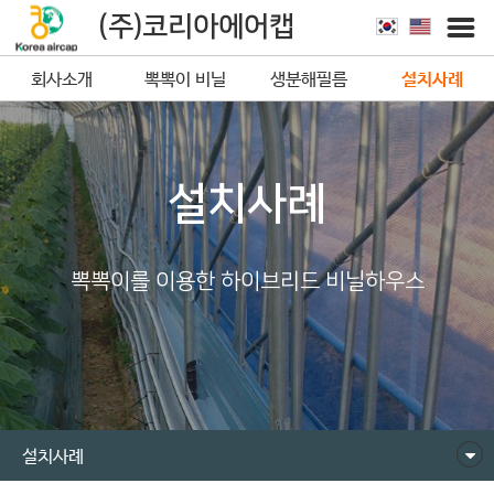
(주)코리아에어캡
회사소개
뽁뽁이 비닐
생분해필름
설치사례
뽁뽁이
설치사례
뽁뽁이를 이용한 하이브리드 비닐하우스
설치사례