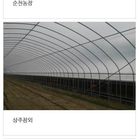
순천농장
상주참외