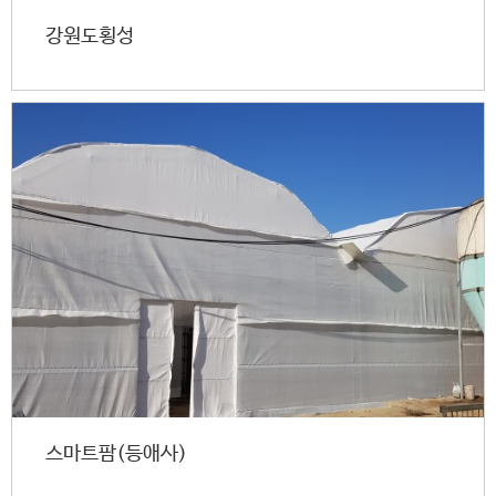
강원도횡성
스마트팜(등애사)