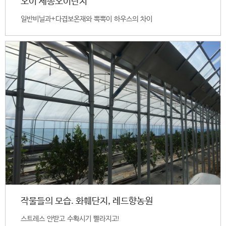
오이 세종오이단지
일반비닐과+다겹보온재와 뽁뽁이 하우스의 차이
작물들의 모습. 화훼단지, 레드향농원
스트레스 안받고 수확시기 빨라지고!