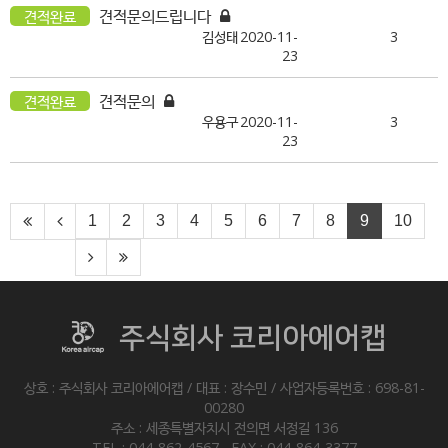
견적문의드립니다
견적완료
김성태
2020-11-
3
23
견적문의
견적완료
우용구
2020-11-
3
23
1
2
3
4
5
6
7
8
9
10
주식회사 코리아에어캡
상호 : 주식회사 코리아에어캡 / 대표 : 장수민 / 사업자등록번호 : 698-81-
00280
주소 : 세종특별자치시 전의면 서정길 136
TEL : 044-862-4567 FAX : 044-864-3377