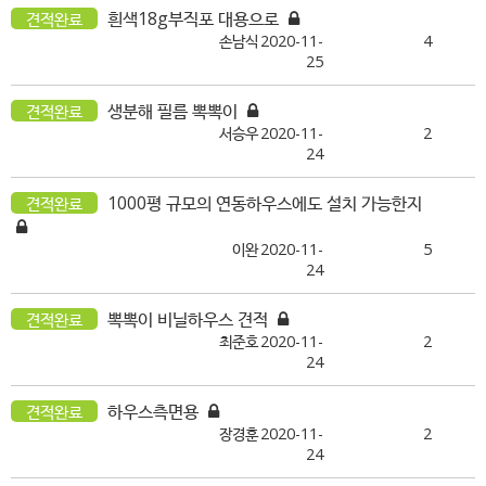
흰색18g부직포 대용으로
견적완료
손남식
2020-11-
4
25
생분해 필름 뽁뽁이
견적완료
서승우
2020-11-
2
24
1000평 규모의 연동하우스에도 설치 가능한지
견적완료
이완
2020-11-
5
24
뽁뽁이 비닐하우스 견적
견적완료
최준호
2020-11-
2
24
하우스측면용
견적완료
장경훈
2020-11-
2
24