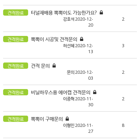
터널재배용 뽁뽁이도 가능한가요?
견적완료
강호석
2020-12-
2
20
뽁뽁이 시공및 견적문의
견적완료
허선혜
2020-12-
3
13
견적 문의
견적완료
문의
2020-12-
2
03
비닐하우스용 에어캡 견적문의
견적완료
이종혁
2020-11-
2
30
뽁뽁이 구매문의
견적완료
이형민
2020-11-
8
27