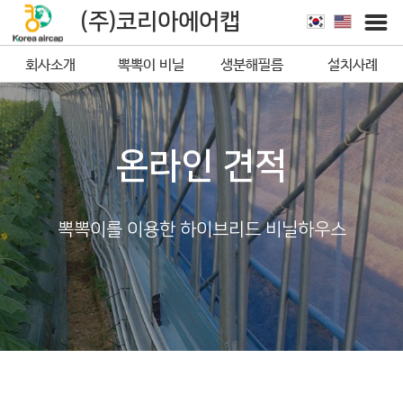
(주)코리아에어캡
회사소개
뽁뽁이 비닐
생분해필름
설치사례
뽁뽁이
온라인 견적
뽁뽁이를 이용한 하이브리드 비닐하우스